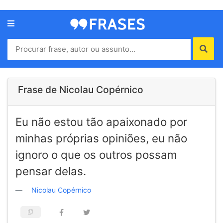
Menu
Home
Autores
Frase de Nicolau Copérnico
Termos
Eu não estou tão apaixonado por
de
uso
minhas próprias opiniões, eu não
Contato
ignoro o que os outros possam
pensar delas.
Nicolau Copérnico