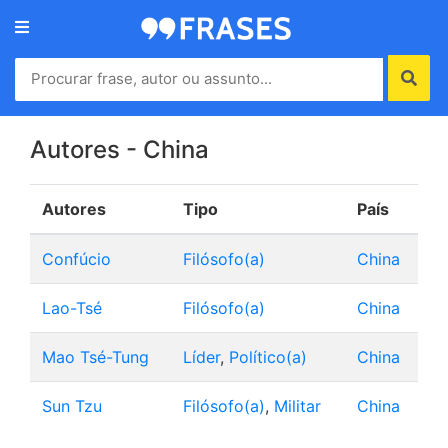
Menu
Home
Autores
Autores - China
Autores
Tipo
País
Termos
de
Confúcio
Filósofo(a)
China
uso
Contato
Lao-Tsé
Filósofo(a)
China
Mao Tsé-Tung
Líder
,
Político(a)
China
Sun Tzu
Filósofo(a)
,
Militar
China