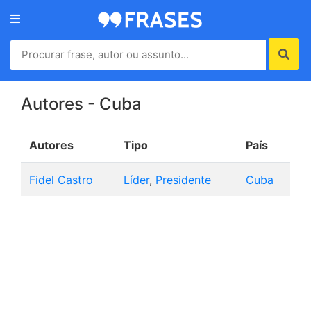
Menu
Home
Autores
Autores - Cuba
Autores
Tipo
País
Termos
de
Fidel Castro
Líder
,
Presidente
Cuba
uso
Contato