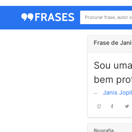
Menu
Home
Autores
Frase de Jani
Sou uma
Termos
de
bem pro
uso
Contato
Janis Jopl
Biografia