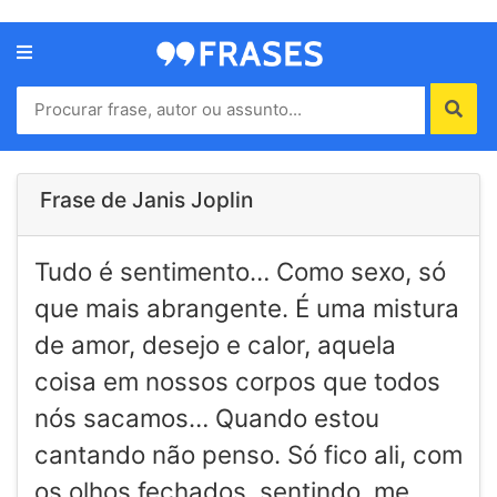
Menu
Home
Autores
Frase de Janis Joplin
Termos
Tudo é sentimento… Como sexo, só
de
uso
que mais abrangente. É uma mistura
Contato
de amor, desejo e calor, aquela
coisa em nossos corpos que todos
nós sacamos… Quando estou
cantando não penso. Só fico ali, com
os olhos fechados, sentindo, me