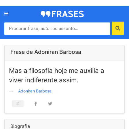
Menu
Home
Autores
Frase de Adoniran Barbosa
Termos
Mas a filosofia hoje me auxilia a
de
uso
viver indiferente assim.
Contato
Adoniran Barbosa
Biografia