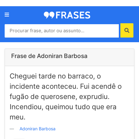
Menu
Home
Autores
Frase de Adoniran Barbosa
Termos
Cheguei tarde no barraco, o
de
uso
incidente aconteceu. Fui acendê o
Contato
fugão de querosene, exprudiu.
Incendiou, queimou tudo que era
meu.
Adoniran Barbosa