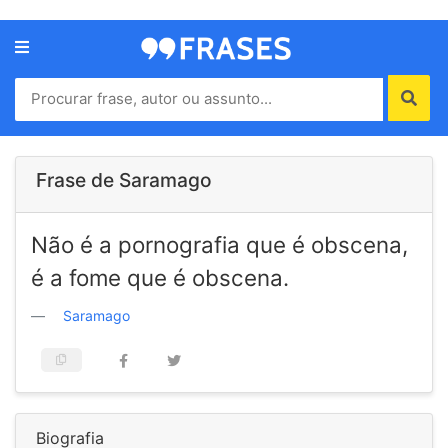
Menu
Home
Autores
Frase de Saramago
Termos
Não é a pornografia que é obscena,
de
uso
é a fome que é obscena.
Contato
Saramago
Biografia