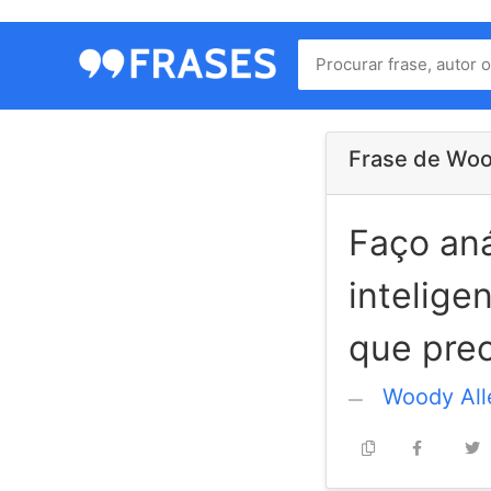
Menu
Home
Autores
Frase de Woo
Faço aná
Termos
de
intelige
uso
Contato
que prec
Woody All