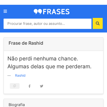
Menu
Home
Autores
Frase de Rashid
Termos
Não perdi nenhuma chance.
de
uso
Algumas delas que me perderam.
Contato
Rashid
Biografia