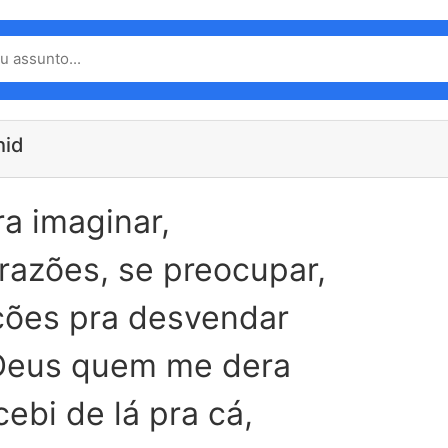
hid
ra imaginar,
razões, se preocupar,
ções pra desvendar
Deus quem me dera
ebi de lá pra cá,