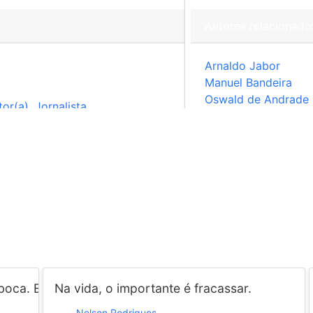
Autores relacionado
drigues
Arnaldo Jabor
Manuel Bandeira
Oswald de Andrade
tor(a)
,
Jornalista
Machado de Assis
plore mais frases de Nelson Rodr
a. E, no entanto, o verdadeiro defloramento é o primei
Na vida, o importante é fracassar.
Nelson Rodrigues