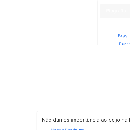
Biografia
Nelson Ro
País:
Brasil
Tipo:
Escri
Ex
Não damos importância ao beijo na boc
Nelson Rodrigues