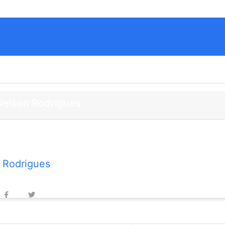
Nelson Rodrigues
ulher bonita leva em si, com
 Rodrigues